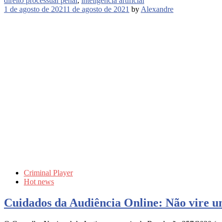
direito processual penal
,
inteligência artificial
1 de agosto de 2021
1 de agosto de 2021
by
Alexandre
Criminal Player
Hot news
Cuidados da Audiência Online: Não vire u