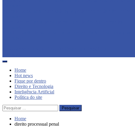
Inteligência Artificial no Processo Penal. Artigo de Rodrigo Chemim
5 anos ago
Apenado de SC será indenizado após perder enterro da mãe por inefic
5 anos ago
Novo livro de Planos de Sáude em Juízo de Rodrigo Fernandes
5 anos ago
A Padronização decisória na Era da Inteligência Artificial: uma possív
5 anos ago
Acompanhe o Blog do Prof. Dr. Cesar Luiz PASOLD
5 anos ago
Home
Hot news
Fique por dentro
Direito e Tecnologia
Inteligência Artificial
Política do site
Pesquisar
por:
Home
direito processual penal