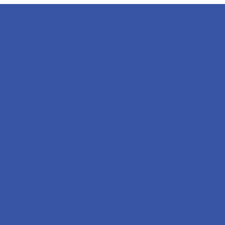
or ser tecnologicamente possível, exigível e razoável.
ico
 de pandemia – Por Alexandre Morais da Rosa e Bárbara Guasque
e Morais da Rosa
as Científicas