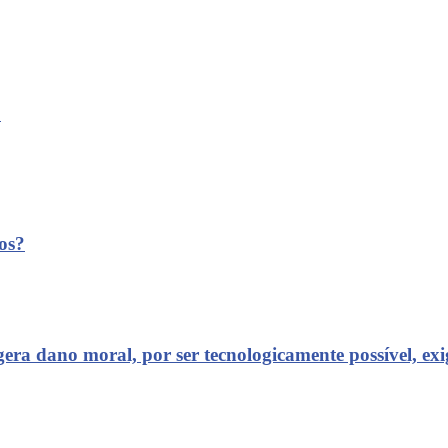
?
os?
ra dano moral, por ser tecnologicamente possível, exig