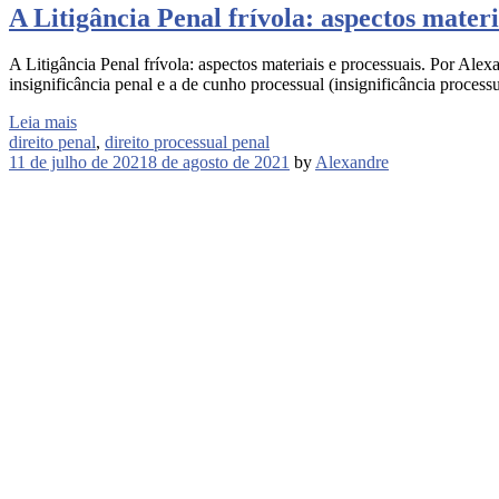
A Litigância Penal frívola: aspectos materi
A Litigância Penal frívola: aspectos materiais e processuais. Por
insignificância penal e a de cunho processual (insignificância proces
Leia mais
direito penal
,
direito processual penal
11 de julho de 2021
8 de agosto de 2021
by
Alexandre