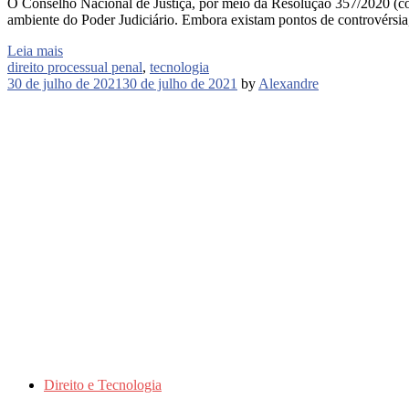
O Conselho Nacional de Justiça, por meio da Resolução 357/2020 (con
ambiente do Poder Judiciário. Embora existam pontos de controvérsia
Leia mais
direito processual penal
,
tecnologia
30 de julho de 2021
30 de julho de 2021
by
Alexandre
Direito e Tecnologia