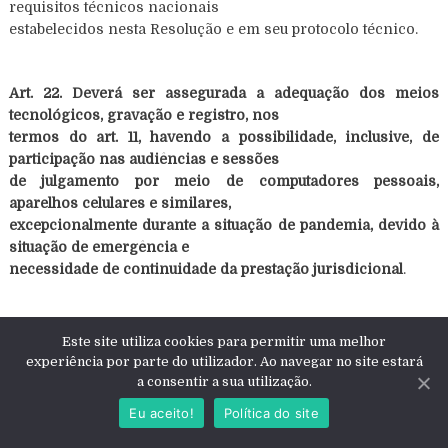
requisitos técnicos nacionais
estabelecidos nesta Resolução e em seu protocolo técnico.
Art. 22. Deverá ser assegurada a adequação dos meios
tecnológicos, gravação e registro, nos
termos do art. 11, havendo a possibilidade, inclusive, de
participação nas audiências e sessões
de julgamento por meio de computadores pessoais,
aparelhos celulares e similares,
excepcionalmente durante a situação de pandemia, devido à
situação de emergência e
necessidade de continuidade da prestação jurisdicional
.
Art. 23. As sessões de julgamento eletrônicas poderão ser
Este site utiliza cookies para permitir uma melhor
realizadas a critério do órgão julgador,
experiência por parte do utilizador. Ao navegar no site estará
por meio de videoconferência, facultando-se a realização de
a consentir a sua utilização.
sustentação oral, asseguradas a
Eu aceito!
Política do site
publicidade dos atos e demais prerrogativas processuais.
§ 1º A intimação se dará por meio eletrônico, com